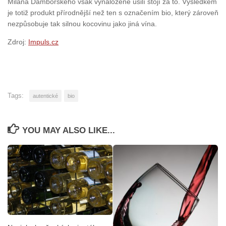
Milana Damborského však vynaložené úsilí stojí za to. Výsledkem
je totiž produkt přírodnější než ten s označením bio, který zároveň
nezpůsobuje tak silnou kocovinu jako jiná vína.
Zdroj:
Impuls.cz
Tags:
autentické
bio
YOU MAY ALSO LIKE...