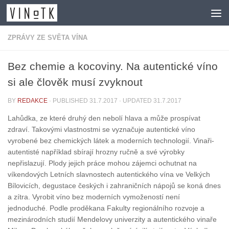
Skip to content
ZPRÁVY ZE SVĚTA VÍNA
Bez chemie a kocoviny. Na autentické víno
si ale člověk musí zvyknout
BY
REDAKCE
· PUBLISHED
31.7.2017
· UPDATED
31.7.2017
Lahůdka, ze které druhý den nebolí hlava a může prospívat
zdraví. Takovými vlastnostmi se vyznačuje autentické víno
vyrobené bez chemických látek a moderních technologií. Vinaři-
autentisté například sbírají hrozny ručně a své výrobky
nepřislazují. Plody jejich práce mohou zájemci ochutnat na
víkendových Letních slavnostech autentického vína ve Velkých
Bílovicích, degustace českých i zahraničních nápojů se koná dnes
a zítra. Vyrobit víno bez moderních vymožeností není
jednoduché. Podle proděkana Fakulty regionálního rozvoje a
mezinárodních studií Mendelovy univerzity a autentického vinaře