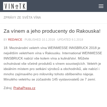
Skip to content
ZPRÁVY ZE SVĚTA VÍNA
Za vínem a jeho producenty do Rakouska!
BY
REDAKCE
· PUBLISHED
10.1.2018
· UPDATED
9.1.2018
18. Mezinárodní veletrh vína WEINMESSE INNSBRUCK 2018 je
největším veletrhem vína v Rakousku. International WEINMESSE
INNSBRUCK nabízí vše kolem vína a kulinářství. Můžete
ochutnávat vše včetně produktů s vínem souvisejících. Veletrh je
ideálním místem pro setkání výrobců a obchodníků, ale nabízí i
mnoho zajímavého pro milovníky tohoto oblíbeného nápoje.
Minulého veletrhu se zúčastnilo 145 vystavovatelů ze 7 zemí.
Zdroj:
PrahaPress.cz