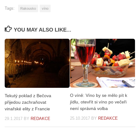
Tags:
Rakousko
víno
YOU MAY ALSO LIKE...
O víně: Víno by se mělo pít k
Tekutý poklad z Bečova
jídlu, otevřít si víno po večeři
přijedou zachraňovat
není správná volba
vinařské elity z Francie
25.10.2017
BY
REDAKCE
29.1.2017
BY
REDAKCE