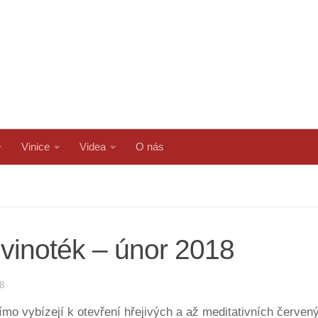
Vinice
Videa
O nás
vinoték – únor 2018
8
mo vybízejí k otevření hřejivých a až meditativních červen