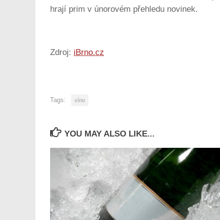
hrají prim v únorovém přehledu novinek.
Zdroj:
iBrno.cz
Tags:
víno
YOU MAY ALSO LIKE...