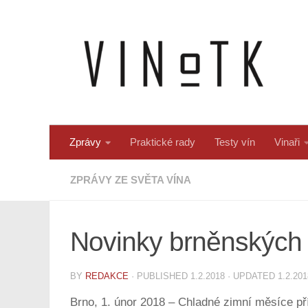
Skip to content
Zprávy
Praktické rady
Testy vín
Vinaři
ZPRÁVY ZE SVĚTA VÍNA
Novinky brněnských 
BY
REDAKCE
· PUBLISHED
1.2.2018
· UPDATED
1.2.201
Brno, 1. únor 2018
– Chladné zimní měsíce pří