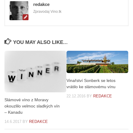
redakce
Zpravodaj Vino.tk
YOU MAY ALSO LIKE...
Vinařství Sonberk se letos
vrátilo ke slámovému vínu
22.12.2016
BY
REDAKCE
Slámové víno z Moravy
okouzlilo velmoc sladkých vín
– Kanadu
14.6.2017
BY
REDAKCE