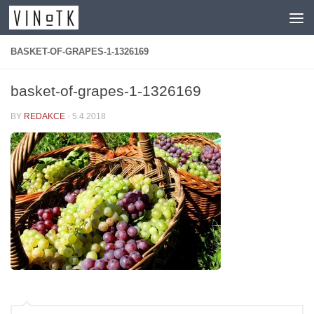
Skip to content
BASKET-OF-GRAPES-1-1326169
basket-of-grapes-1-1326169
BY
REDAKCE
·
5.4.2018