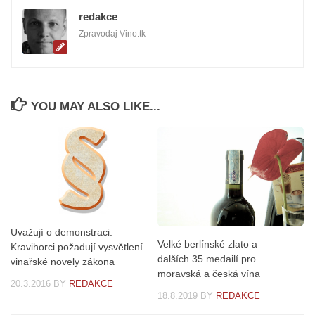
redakce
Zpravodaj Vino.tk
YOU MAY ALSO LIKE...
Uvažují o demonstraci.
Velké berlínské zlato a
Kravihorci požadují vysvětlení
dalších 35 medailí pro
vinařské novely zákona
moravská a česká vína
20.3.2016
BY
REDAKCE
18.8.2019
BY
REDAKCE