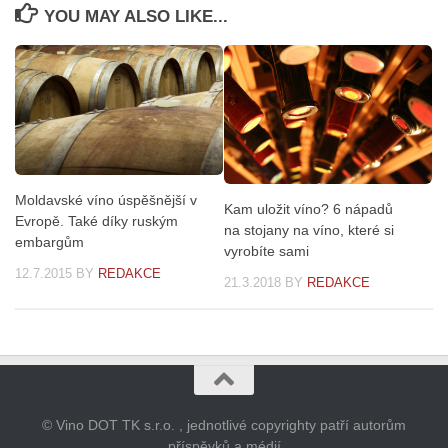
YOU MAY ALSO LIKE...
Moldavské víno úspěšnější v
Kam uložit víno? 6 nápadů
Evropě. Také díky ruským
na stojany na víno, které si
embargům
vyrobíte sami
12.7.2015
BY
REDAKCE
21.3.2018
BY
REDAKCE
© Vino DOT TK s.r.o. , jednotlivé copyrighty patří autorům
příspěvků a médií