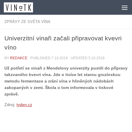
Skip to content
ZPRÁVY ZE SVĚTA VÍNA
Univerzitní vinaři začali připravovat kvevri
víno
BY
REDAKCE
· PUBLISHED
7.10.2018
· UPDATED
5.10.2018
Už potřetí se vinaři z Mendelovy univerzity pustili do přípravy
takzvaného kvevri vína. Jde o tisíce let starou gruzínskou
metodu fermentace a zrání vína v hliněných nádobách
zakopaných v zemi. Škola o tom informovala v tiskové
zprávě.
Zdroj:
tyden.cz