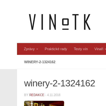
Skip to content
Zprávy
Praktické rady
Testy vín
Vinaři
WINERY-2-1324162
winery-2-1324162
BY
REDAKCE
·
4.11.2018