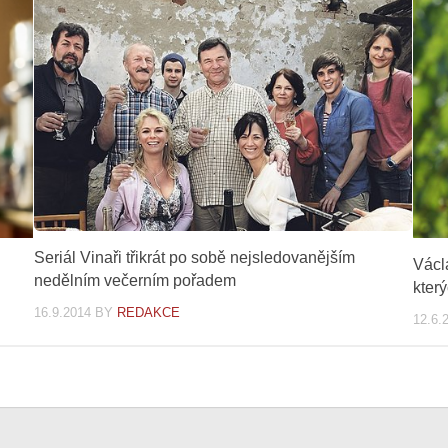
Seriál Vinaři třikrát po sobě nejsledovanějším
Václ
nedělním večerním pořadem
který
16.9.2014
BY
REDAKCE
12.6.