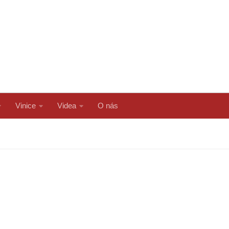
Vinice
Videa
O nás