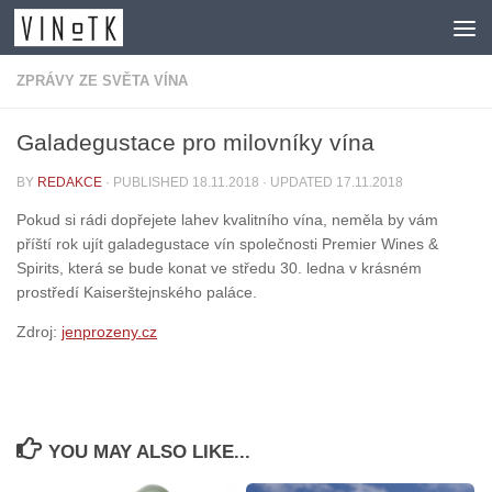
Skip to content
ZPRÁVY ZE SVĚTA VÍNA
Galadegustace pro milovníky vína
BY
REDAKCE
· PUBLISHED
18.11.2018
· UPDATED
17.11.2018
Pokud si rádi dopřejete lahev kvalitního vína, neměla by vám
příští rok ujít galadegustace vín společnosti Premier Wines &
Spirits, která se bude konat ve středu 30. ledna v krásném
prostředí Kaiserštejnského paláce.
Zdroj:
jenprozeny.cz
YOU MAY ALSO LIKE...