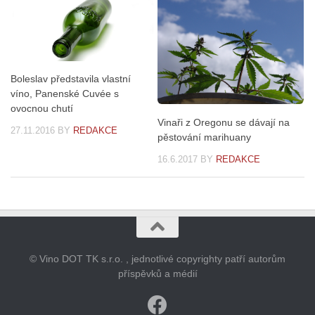
Boleslav představila vlastní
víno, Panenské Cuvée s
ovocnou chutí
Vinaři z Oregonu se dávají na
27.11.2016
BY
REDAKCE
pěstování marihuany
16.6.2017
BY
REDAKCE
© Vino DOT TK s.r.o. , jednotlivé copyrighty patří autorům
příspěvků a médií