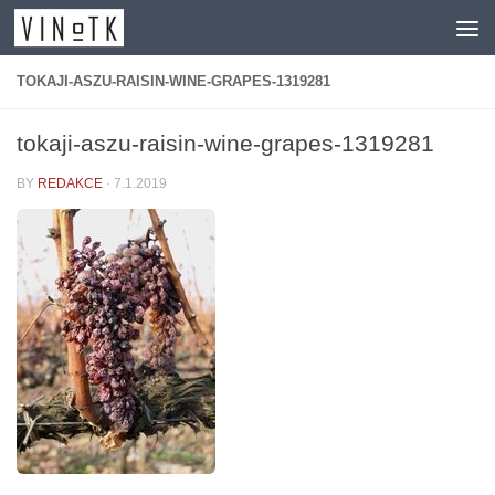
Skip to content
TOKAJI-ASZU-RAISIN-WINE-GRAPES-1319281
tokaji-aszu-raisin-wine-grapes-1319281
BY
REDAKCE
·
7.1.2019