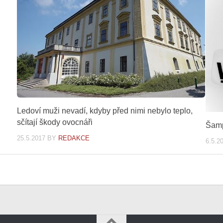
Ledoví muži nevadí, kdyby před nimi nebylo teplo,
sčítají škody ovocnáři
Šamp
25.5.2017
BY
REDAKCE
6.5.2