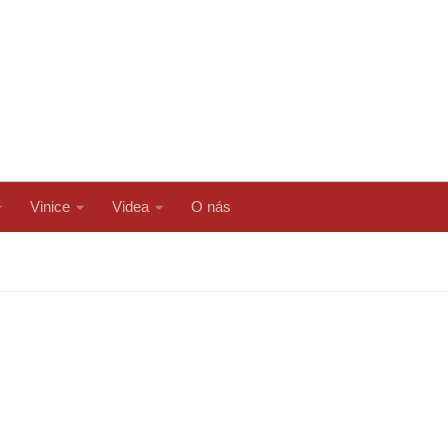
Vinice
Videa
O nás