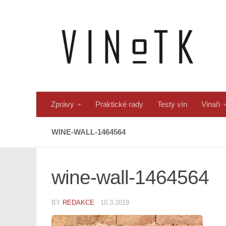
Skip to content
Zprávy
Praktické rady
Testy vín
Vinaři
WINE-WALL-1464564
wine-wall-1464564
BY
REDAKCE
·
10.3.2019