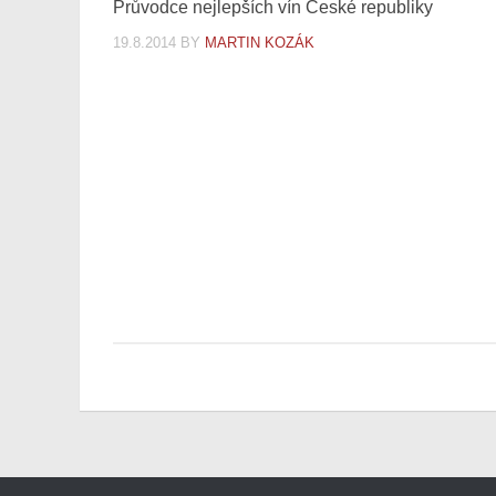
Průvodce nejlepších vín České republiky
19.8.2014
BY
MARTIN KOZÁK