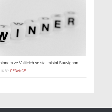
ionem ve Valticích se stal místní Sauvignon
016
BY
REDAKCE