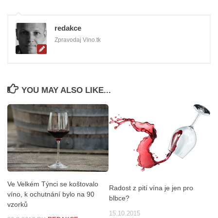
redakce
Zpravodaj Vino.tk
YOU MAY ALSO LIKE...
Ve Velkém Týnci se koštovalo
Radost z pití vína je jen pro
víno, k ochutnání bylo na 90
blbce?
vzorků
15.10.2015