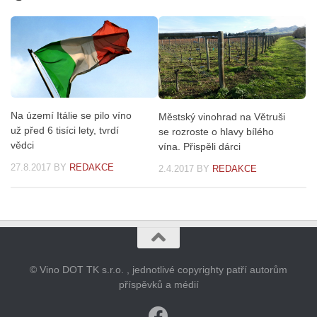
Na území Itálie se pilo víno
Městský vinohrad na Větruši
už před 6 tisíci lety, tvrdí
se rozroste o hlavy bílého
vědci
vína. Přispěli dárci
27.8.2017
BY
REDAKCE
2.4.2017
BY
REDAKCE
© Vino DOT TK s.r.o. , jednotlivé copyrighty patří autorům
příspěvků a médií