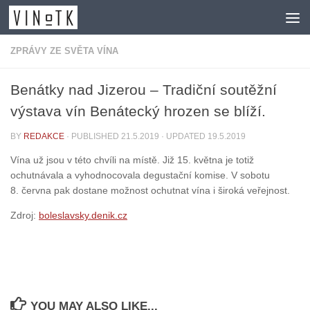
Skip to content
ZPRÁVY ZE SVĚTA VÍNA
Benátky nad Jizerou – Tradiční soutěžní
výstava vín Benátecký hrozen se blíží.
BY
REDAKCE
· PUBLISHED
21.5.2019
· UPDATED
19.5.2019
Vína už jsou v této chvíli na místě. Již 15. května je totiž
ochutnávala a vyhodnocovala degustační komise. V sobotu
8. června pak dostane možnost ochutnat vína i široká veřejnost.
Zdroj:
boleslavsky.denik.cz
YOU MAY ALSO LIKE...