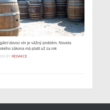
gální dovoz vín je vážný problém. Novela
řského zákona má platit už za rok
2015
BY
REDAKCE