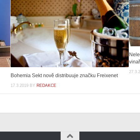
Nele
vina
27.3.
Bohemia Sekt nově distribuuje značku Freixenet
17.3.2019
BY
REDAKCE