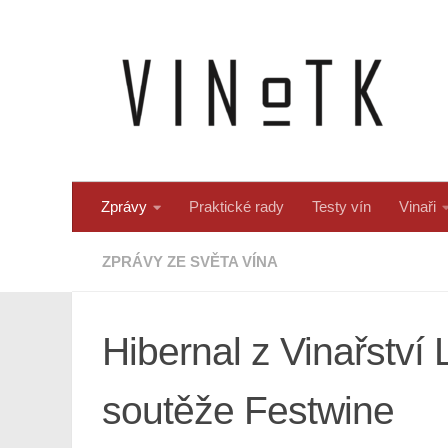
Skip to content
Zprávy
Praktické rady
Testy vín
Vinaři
ZPRÁVY ZE SVĚTA VÍNA
Hibernal z Vinařství
soutěže Festwine