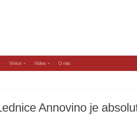
Vinice
Videa
O nás
 Lednice Annovino je absol