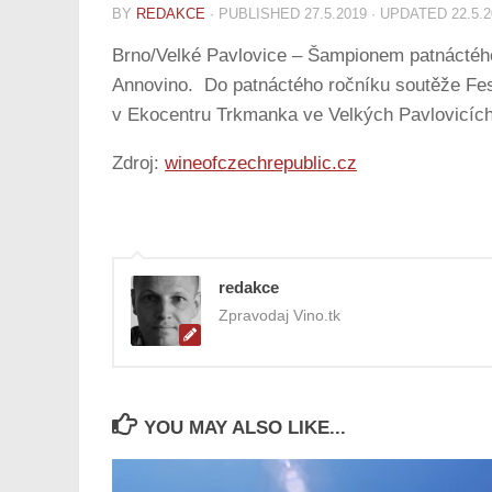
BY
REDAKCE
· PUBLISHED
27.5.2019
· UPDATED
22.5.
Brno/Velké Pavlovice – Šampionem patnáctého 
Annovino. Do patnáctého ročníku soutěže Festw
v Ekocentru Trkmanka ve Velkých Pavlovicích
Zdroj:
wineofczechrepublic.cz
redakce
Zpravodaj Vino.tk
YOU MAY ALSO LIKE...