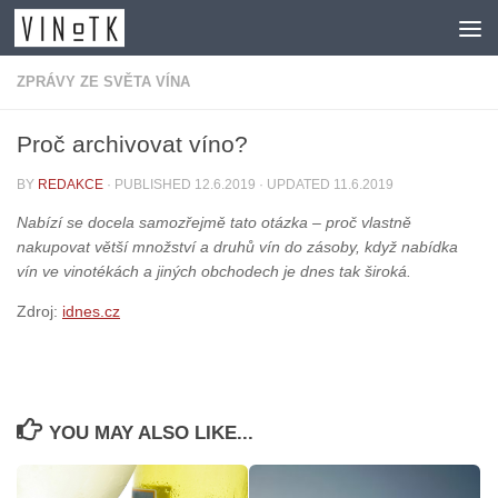
Skip to content
ZPRÁVY ZE SVĚTA VÍNA
Proč archivovat víno?
BY
REDAKCE
· PUBLISHED
12.6.2019
· UPDATED
11.6.2019
Nabízí se docela samozřejmě tato otázka – proč vlastně
nakupovat větší množství a druhů vín do zásoby, když nabídka
vín ve vinotékách a jiných obchodech je dnes tak široká.
Zdroj:
idnes.cz
YOU MAY ALSO LIKE...