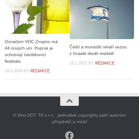
Označení VOC Znojmo má
Čeští a moravští vinaři vezou
44 nových vín. Poprvé je
z Izraele devět medailí
ochutnají návštěvníci
festivalu
18.2.2015
BY
REDAKCE
14.4.2018
BY
REDAKCE
© Vino DOT TK s.r.o. , jednotlivé copyrighty patří autorům
příspěvků a médií