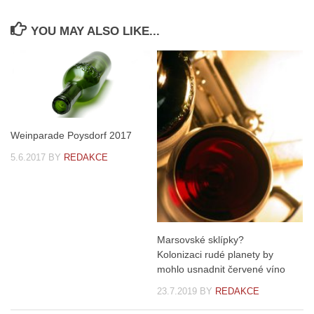
YOU MAY ALSO LIKE...
Weinparade Poysdorf 2017
5.6.2017
BY
REDAKCE
Marsovské sklípky?
Kolonizaci rudé planety by
mohlo usnadnit červené víno
23.7.2019
BY
REDAKCE