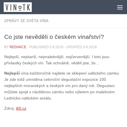
Skip to content
ZPRÁVY ZE SVĚTA VÍNA
Co jste nevěděli o českém vinařství?
BY
REDAKCE
· PUBLISHED
5.8.2019
· UPDATED
4.8.2019
Nejlepší, nejstarší, nejmalebnější, nejčervenější. I toto jsou
přívlastky českých vín. Tak schválně, věděli jste, že…
Nejlepší
vína každoročně najdete ve sklepení valtického zámku.
Je zde totiž umístěna celoroční degustační expozice 100
nejlepších moravských a českých vín pro daný rok. Degustaci
můžete spojit s návštěvou zámku nebo výletem po malebném
Lednicko-valtickém areálu.
Zdroj:
i60.cz