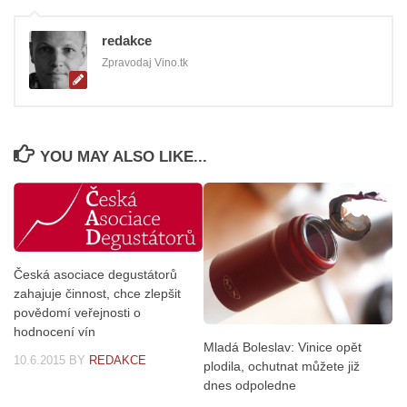
redakce
Zpravodaj Vino.tk
YOU MAY ALSO LIKE...
Česká asociace degustátorů
zahajuje činnost, chce zlepšit
povědomí veřejnosti o
hodnocení vín
Mladá Boleslav: Vinice opět
10.6.2015
BY
REDAKCE
plodila, ochutnat můžete již
dnes odpoledne