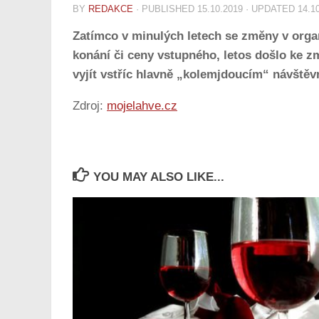
BY
REDAKCE
· PUBLISHED
15.10.2019
· UPDATED
14.1
Zatímco v minulých letech se změny v organ
konání či ceny vstupného, letos došlo ke zm
vyjít vstříc hlavně „kolemjdoucím“ návště
Zdroj:
mojelahve.cz
YOU MAY ALSO LIKE...