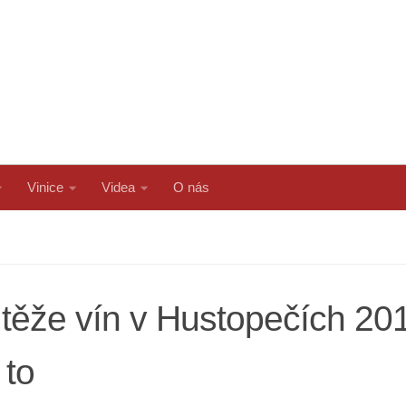
Vinice
Videa
O nás
těže vín v Hustopečích 20
 to