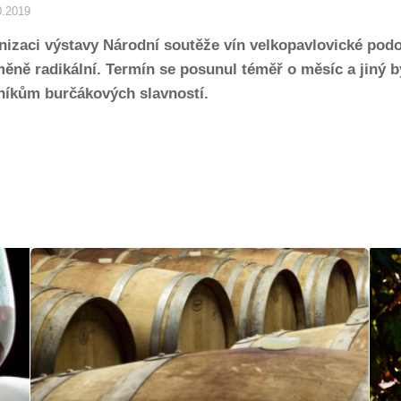
0.2019
izaci výstavy Národní soutěže vín velkopavlovické podobl
ěně radikální. Termín se posunul téměř o měsíc a jiný b
vníkům burčákových slavností.