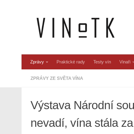
Skip to content
Zprávy
Praktické rady
Testy vín
Vinaři
ZPRÁVY ZE SVĚTA VÍNA
Výstava Národní sou
nevadí, vína stála za