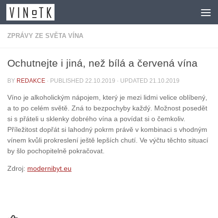
Skip to content
ZPRÁVY ZE SVĚTA VÍNA
Ochutnejte i jiná, než bílá a červená vína
BY
REDAKCE
· PUBLISHED
22.10.2019
· UPDATED
21.10.2019
Víno je alkoholickým nápojem, který je mezi lidmi velice oblíbený,
a to po celém světě. Zná to bezpochyby každý. Možnost posedět
si s přáteli u sklenky dobrého vína a povídat si o čemkoliv.
Příležitost dopřát si lahodný pokrm právě v kombinaci s vhodným
vínem kvůli prokreslení ještě lepších chutí. Ve výčtu těchto situací
by šlo pochopitelně pokračovat.
Zdroj:
modernibyt.eu