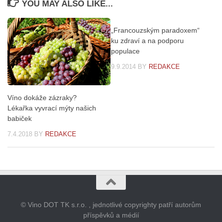
YOU MAY ALSO LIKE...
„Francouzským paradoxem“
ku zdraví a na podporu
populace
9.9.2014
BY
REDAKCE
Víno dokáže zázraky?
Lékařka vyvrací mýty našich
babiček
7.4.2018
BY
REDAKCE
© Vino DOT TK s.r.o. , jednotlivé copyrighty patří autorům
příspěvků a médií