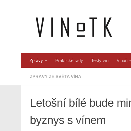
Skip to content
Zprávy
Praktické rady
Testy vín
Vinaři
ZPRÁVY ZE SVĚTA VÍNA
Letošní bílé bude m
byznys s vínem