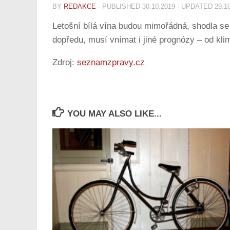
BY
REDAKCE
· PUBLISHED
30.10.2019
· UPDATED
29.1
Letošní bílá vína budou mimořádná, shodla se 
dopředu, musí vnímat i jiné prognózy – od kli
Zdroj:
seznamzpravy.cz
YOU MAY ALSO LIKE...