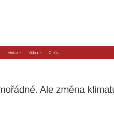
Vinice
Videa
O nás
imořádné. Ale změna klima