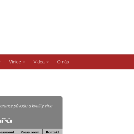
Vinice
Videa
O nás