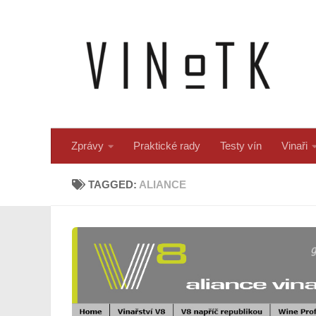
Skip to content
Zprávy
Praktické rady
Testy vín
Vinaři
TAGGED:
ALIANCE