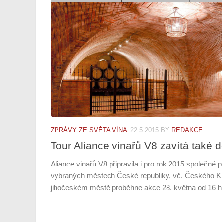
ZPRÁVY ZE SVĚTA VÍNA
22.5.2015
BY
REDAKCE
Tour Aliance vinařů V8 zavítá také
Aliance vinařů V8 připravila i pro rok 2015 společné 
vybraných městech České republiky, vč. Českého Kr
jihočeském městě proběhne akce 28. května od 16 ho