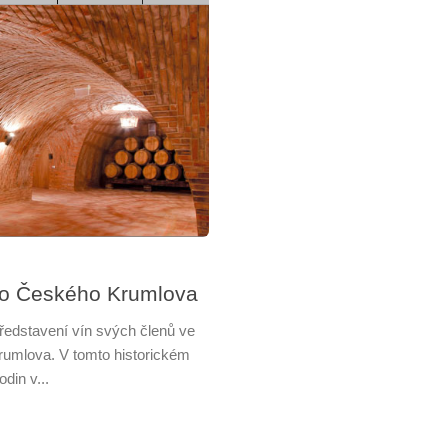
 do Českého Krumlova
představení vín svých členů ve
umlova. V tomto historickém
din v...