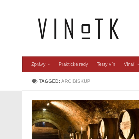
Skip to content
Zprávy
Praktické rady
Testy vín
Vinaři
TAGGED:
ARCIBISKUP