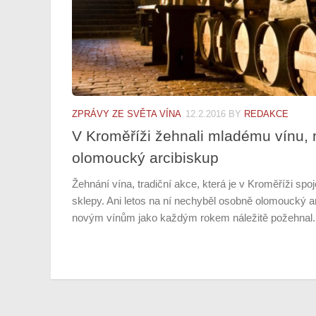
ZPRÁVY ZE SVĚTA VÍNA
12.2.2016
BY
REDAKCE
V Kroměříži žehnali mladému vínu, 
olomoucký arcibiskup
Žehnání vína, tradiční akce, která je v Kroměříži sp
sklepy. Ani letos na ní nechyběl osobně olomoucký a
novým vínům jako každým rokem náležitě požehnal. „