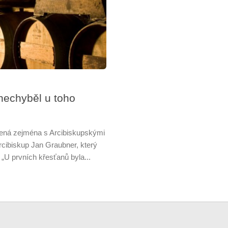
nechyběl u toho
ojená zejména s Arcibiskupskými
rcibiskup Jan Graubner, který
U prvních křesťanů byla...