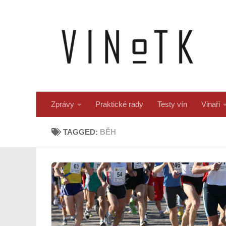
Skip to content
Zprávy
Praktické rady
Testy vín
Vinaři
TAGGED:
BĚH