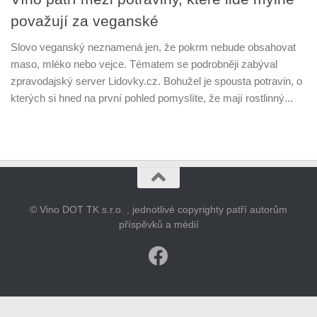
považují za veganské
Slovo veganský neznamená jen, že pokrm nebude obsahovat
maso, mléko nebo vejce. Tématem se podrobněji zabýval
zpravodajský server Lidovky.cz. Bohužel je spousta potravin, o
kterých si hned na první pohled pomyslíte, že mají rostlinný...
© Vino DOT TK s.r.o. , jednotlivé copyrighty patří autorům
příspěvků a médií