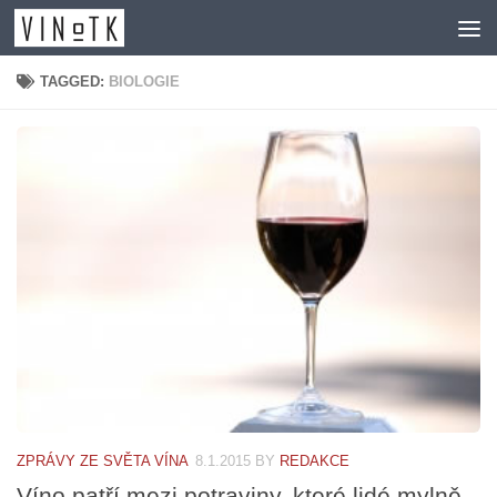
Skip to content
TAGGED:
BIOLOGIE
ZPRÁVY ZE SVĚTA VÍNA
8.1.2015
BY
REDAKCE
Víno patří mezi potraviny, které lidé mylně