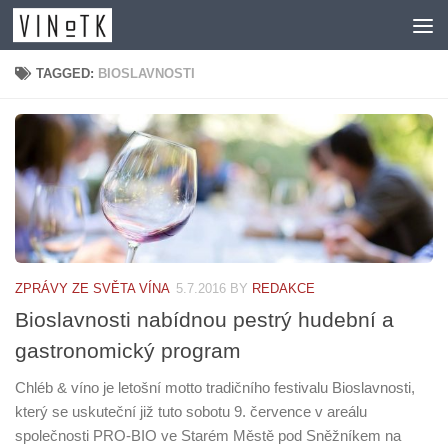
Skip to content
TAGGED:
BIOSLAVNOSTI
ZPRÁVY ZE SVĚTA VÍNA
5.7.2016
BY
REDAKCE
Bioslavnosti nabídnou pestrý hudební a
gastronomický program
Chléb & víno je letošní motto tradičního festivalu Bioslavnosti,
který se uskuteční již tuto sobotu 9. července v areálu
společnosti PRO-BIO ve Starém Městě pod Sněžníkem na