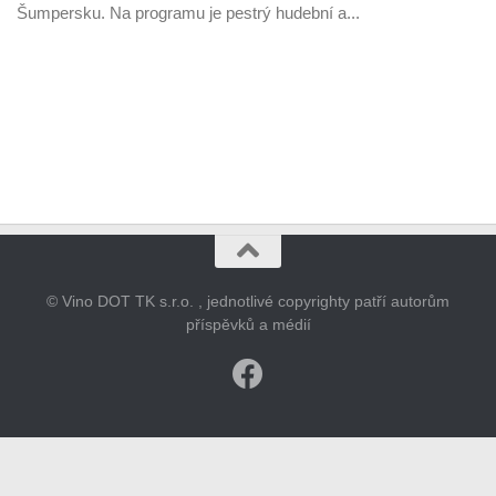
Šumpersku. Na programu je pestrý hudební a...
© Vino DOT TK s.r.o. , jednotlivé copyrighty patří autorům
příspěvků a médií