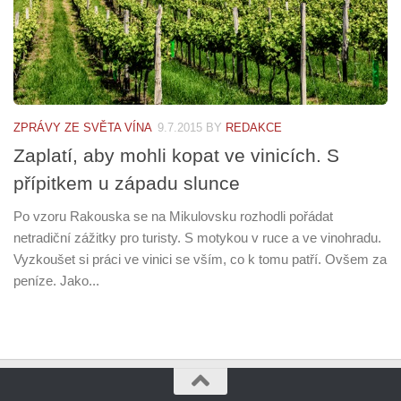
ZPRÁVY ZE SVĚTA VÍNA
9.7.2015
BY
REDAKCE
Zaplatí, aby mohli kopat ve vinicích. S
přípitkem u západu slunce
Po vzoru Rakouska se na Mikulovsku rozhodli pořádat
netradiční zážitky pro turisty. S motykou v ruce a ve vinohradu.
Vyzkoušet si práci ve vinici se vším, co k tomu patří. Ovšem za
peníze. Jako...