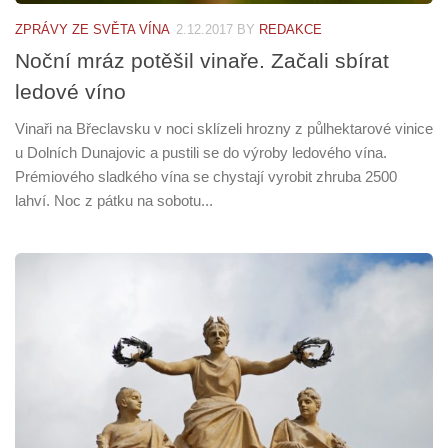
ZPRÁVY ZE SVĚTA VÍNA
2.12.2017
BY
REDAKCE
Noční mráz potěšil vinaře. Začali sbírat
ledové víno
Vinaři na Břeclavsku v noci sklízeli hrozny z půlhektarové vinice
u Dolních Dunajovic a pustili se do výroby ledového vína.
Prémiového sladkého vína se chystají vyrobit zhruba 2500
lahví. Noc z pátku na sobotu...