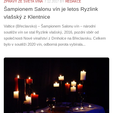
ZPRÁVY ZE SVĚTA VÍNA
7.12.2017
BY
REDAKCE
Šampionem Salonu vín je letos Ryzlink
vlašský z Klentnice
Valtice (Břeclavsko) – Šampionem Salonu vín – národní
soutěže vín se stal Ryzlink vlašský, 2016, pozdní sběr od
společnosti Nové vinařství z Drnholce na Břeclavsku. Celkem
bylo v soutěži 2020 vín, odborná porota vybírala...