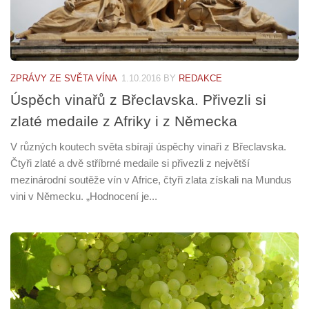
ZPRÁVY ZE SVĚTA VÍNA
1.10.2016
BY
REDAKCE
Úspěch vinařů z Břeclavska. Přivezli si
zlaté medaile z Afriky i z Německa
V různých koutech světa sbírají úspěchy vinaři z Břeclavska.
Čtyři zlaté a dvě stříbrné medaile si přivezli z největší
mezinárodní soutěže vín v Africe, čtyři zlata získali na Mundus
vini v Německu. „Hodnocení je...