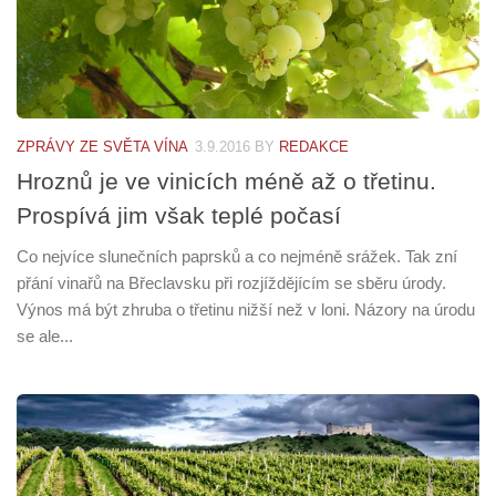
ZPRÁVY ZE SVĚTA VÍNA
3.9.2016
BY
REDAKCE
Hroznů je ve vinicích méně až o třetinu.
Prospívá jim však teplé počasí
Co nejvíce slunečních paprsků a co nejméně srážek. Tak zní
přání vinařů na Břeclavsku při rozjíždějícím se sběru úrody.
Výnos má být zhruba o třetinu nižší než v loni. Názory na úrodu
se ale...