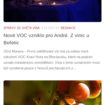
ZPRÁVY ZE SVĚTA VÍNA
4.12.2017
BY
REDAKCE
Nové VOC vzniklo pro André. Z vinic u
Bořetic
Jižní Morava – První zatřiďování vín má za sebou nové
sdružení VOC Kraví Hora na Břeclavsku, které na podzim
uznalo ministerstvo zemědělství. Vína s tímto označením musí
být vyrobená pouze z hroznů pocházejících z...