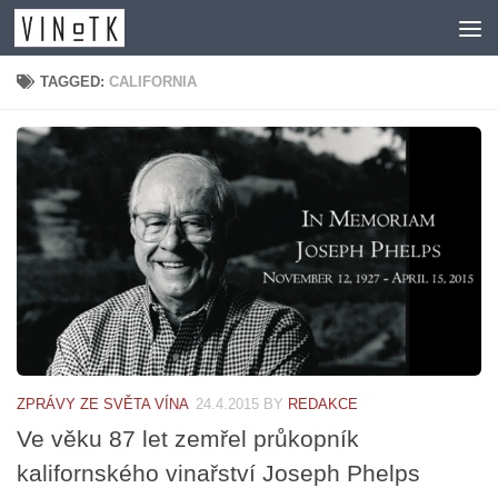
Skip to content
TAGGED:
CALIFORNIA
ZPRÁVY ZE SVĚTA VÍNA
24.4.2015
BY
REDAKCE
Ve věku 87 let zemřel průkopník
kalifornského vinařství Joseph Phelps