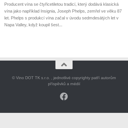
Producent vína se čtyřicetiletou tradicí, který dodává klasická
vína jako například Insignia, Joseph Phelps, zemřel ve věku 87
let. Phelps s produkcí vína začal v úvodu sedmdesátých let v
Napa Valley, když koupil šest...
© Vino DOT TK s.r.o. , jednotlivé copyrighty patří autorům
příspěvků a médií