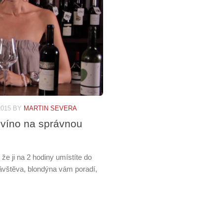
2015
BY
MARTIN SEVERA
é víno na správnou
 že ji na 2 hodiny umístíte do
návštěva, blondýna vám poradí,