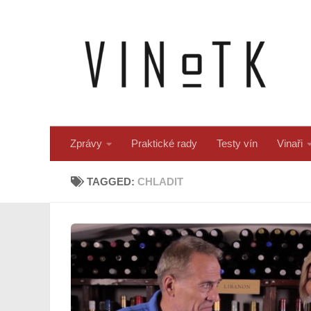
Skip to content
Zprávy
Praktické rady
Testy vín
Vinaři
TAGGED:
CHLADIT