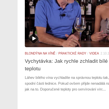
BLONDÝNA NA VÍNĚ
/
PRAKTICKÉ RADY
/
VIDEA
2.10.
Vychytávka: Jak rychle zchladit bíl
teplotu
Láhev bílého vína vychladíte na správnou teplotu tak,
spodní části lednice. Pokud ovšem přijde nenadálá 
jak na to. Doporučené teploty pro servírování vín:...