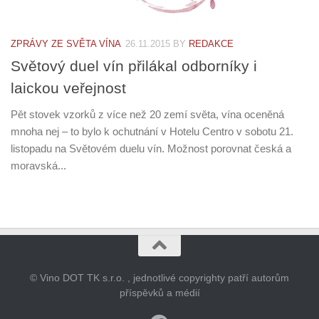
ZPRÁVY ZE SVĚTA VÍNA
26.11.2015
BY
REDAKCE
Světový duel vín přilákal odborníky i
laickou veřejnost
Pět stovek vzorků z více než 20 zemí světa, vína oceněná
mnoha nej – to bylo k ochutnání v Hotelu Centro v sobotu 21.
listopadu na Světovém duelu vín. Možnost porovnat česká a
moravská...
© Vino DOT TK s.r.o. , jednotlivé copyrighty patří autorům
příspěvků a médií