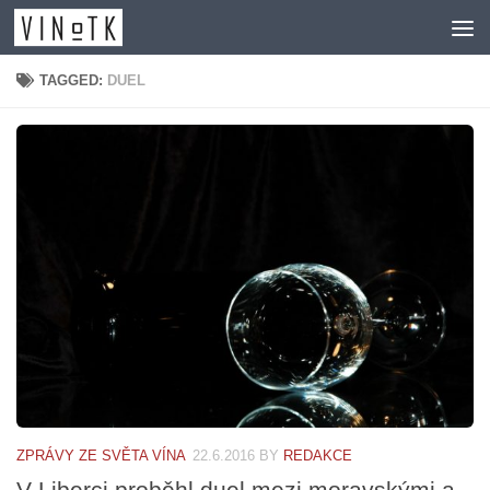
Skip to content
TAGGED:
DUEL
ZPRÁVY ZE SVĚTA VÍNA
22.6.2016
BY
REDAKCE
V Liberci proběhl duel mezi moravskými a