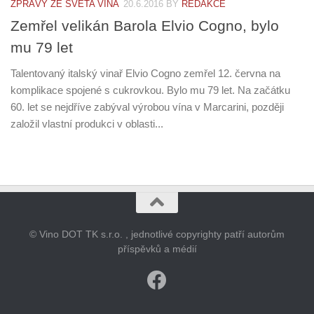
ZPRÁVY ZE SVĚTA VÍNA
20.6.2016
BY
REDAKCE
Zemřel velikán Barola Elvio Cogno, bylo
mu 79 let
Talentovaný italský vinař Elvio Cogno zemřel 12. června na
komplikace spojené s cukrovkou. Bylo mu 79 let. Na začátku
60. let se nejdříve zabýval výrobou vína v Marcarini, později
založil vlastní produkci v oblasti...
© Vino DOT TK s.r.o. , jednotlivé copyrighty patří autorům
příspěvků a médií