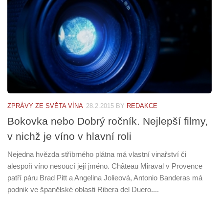
ZPRÁVY ZE SVĚTA VÍNA
28.2.2015
BY
REDAKCE
Bokovka nebo Dobrý ročník. Nejlepší filmy,
v nichž je víno v hlavní roli
Nejedna hvězda stříbrného plátna má vlastní vinařství či
alespoň víno nesoucí její jméno. Château Miraval v Provence
patří páru Brad Pitt a Angelina Jolieová, Antonio Banderas má
podnik ve španělské oblasti Ribera del Duero....