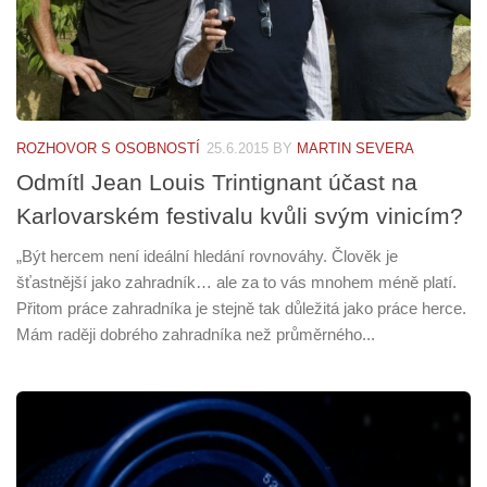
ROZHOVOR S OSOBNOSTÍ
25.6.2015
BY
MARTIN SEVERA
Odmítl Jean Louis Trintignant účast na
Karlovarském festivalu kvůli svým vinicím?
„Být hercem není ideální hledání rovnováhy. Člověk je
šťastnější jako zahradník… ale za to vás mnohem méně platí.
Přitom práce zahradníka je stejně tak důležitá jako práce herce.
Mám raději dobrého zahradníka než průměrného...