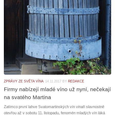
ZPRÁVY ZE SVĚTA VÍNA
14.11.2017
BY
REDAKCE
Firmy nabízejí mladé víno už nyní, nečekají
na svatého Martina
Zatímco první lahve Svatomartinských vín vinaři slavnostně
otevřou až v sobotu 11. listopadu, fenomén mladých vín láká