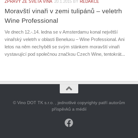
ZPRÁVY ZE SVĚTA VÍNA
20.1.2015
BY
REDAKCE
Moravští vinaři v zemi tulipánů – veletrh
Wine Professional
Ve dnech 12.-.14. ledna se v Amsterdamu konal největší
vinařský veletrh v oblasti Beneluxu – Wine Professional. Ani
letos na něm nechyběli se svým stánkem moravští vinaři
vystavující pod společnou značkou Czech Wine, tentokrát...
© Vino DOT TK s.r.o. , jednotlivé copyrighty patří autorům
příspěvků a médií