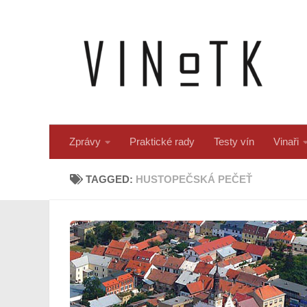
Skip to content
Zprávy
Praktické rady
Testy vín
Vinaři
TAGGED:
HUSTOPEČSKÁ PEČEŤ