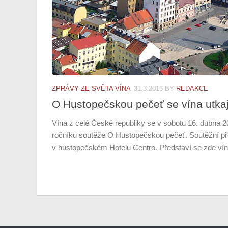
ZPRÁVY ZE SVĚTA VÍNA
31.3.2016
BY
REDAKCE
O Hustopečskou pečeť se vína utka
Vína z celé České republiky se v sobotu 16. dubna 2
ročníku soutěže O Hustopečskou pečeť. Soutěžní př
v hustopečském Hotelu Centro. Představí se zde vína