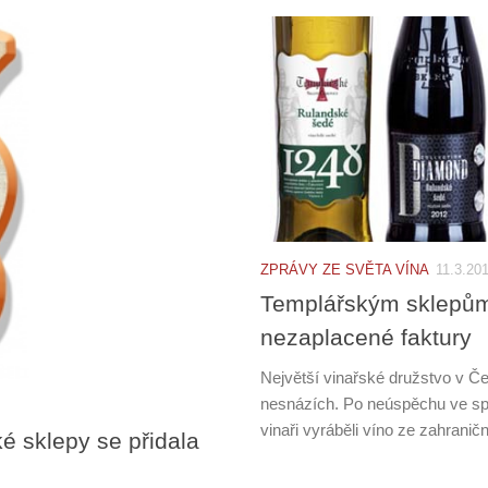
ZPRÁVY ZE SVĚTA VÍNA
11.3.20
Templářským sklepům 
nezaplacené faktury
Největší vinařské družstvo v Č
nesnázích. Po neúspěchu ve spo
vinaři vyráběli víno ze zahranič
é sklepy se přidala