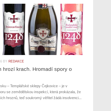
16
BY
REDAKCE
hrozí krach. Hromadí spory o
esku – Templářské sklepy Čejkovice – je v
ru se zemědělskou inspekcí, která prokázala, že
ních hroznů, teď soukromý věřitel žádá insolvenci...