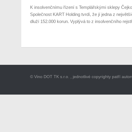
K insolvenčnímu řízení s Templářskými sklepy Čejkovi
Společnost KART Holding tvrdí, že jí jedna z největ
dluží 152.000 korun. Vyplývá to z insolvenčního rejst
© Vino DOT TK s.r.o. , jednotlivé copyrighty patří aut