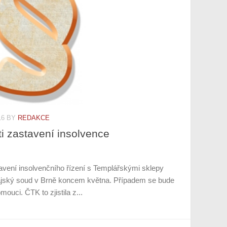
16
BY
REDAKCE
ti zastavení insolvence
tavení insolvenčního řízení s Templářskými sklepy
rajský soud v Brně koncem května. Případem se bude
ouci. ČTK to zjistila z...