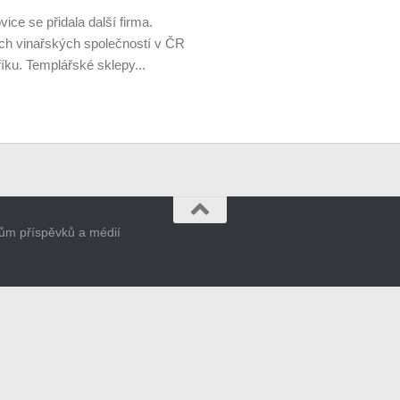
ce se přidala další firma.
ších vinařských společností v ČR
říku. Templářské sklepy...
orům příspěvků a médií