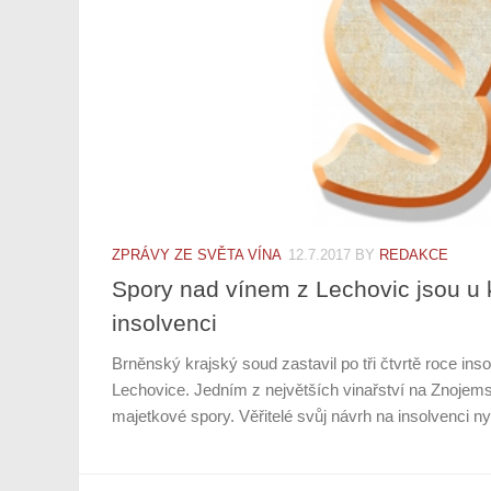
ZPRÁVY ZE SVĚTA VÍNA
12.7.2017
BY
REDAKCE
Spory nad vínem z Lechovic jsou u 
insolvenci
Brněnský krajský soud zastavil po tři čtvrtě roce ins
Lechovice. Jedním z největších vinařství na Znojem
majetkové spory. Věřitelé svůj návrh na insolvenci nyn