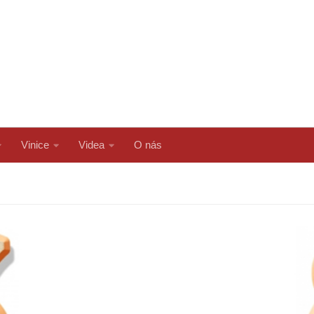
Vinice
Videa
O nás