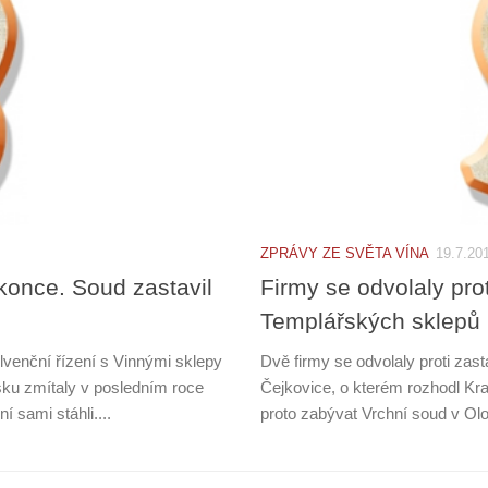
ZPRÁVY ZE SVĚTA VÍNA
19.7.20
konce. Soud zastavil
Firmy se odvolaly pro
Templářských sklepů
olvenční řízení s Vinnými sklepy
Dvě firmy se odvolaly proti zas
sku zmítaly v posledním roce
Čejkovice, o kterém rozhodl K
í sami stáhli....
proto zabývat Vrchní soud v Olom