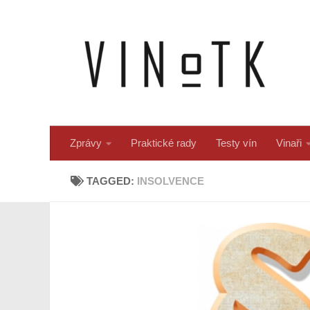
Skip to content
Zprávy
Praktické rady
Testy vín
Vinaři
TAGGED:
INSOLVENCE