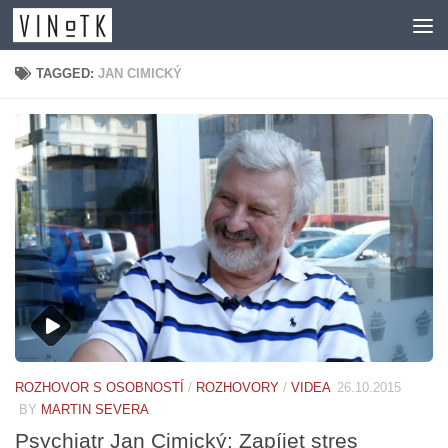
Skip to content
TAGGED:
JAN CIMICKÝ
ROZHOVOR S OSOBNOSTÍ
/
ROZHOVORY
/
VIDEA
26.10.2015
BY
MARTIN SEVERA
Psychiatr Jan Cimický: Zapíjet stres