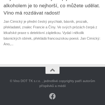
alkoholem je to nejhorší, co můžete udělat.
Víno má rozdávat radost!
Jan Cimický je přední český psychiatr, básník, prozaik,
překladatel, znalec Francie a Číny. Ve svých prózách čerpá z
lékařské praxe s detektivní zápletkou. Vydal i několik
básnických sbírek, překládá francouzskou poesii. Jan Cimický:
Ano,...
© Vino DOT TK s.r.o. , jednotlivé copyrighty patří autorům
příspěvků a médií