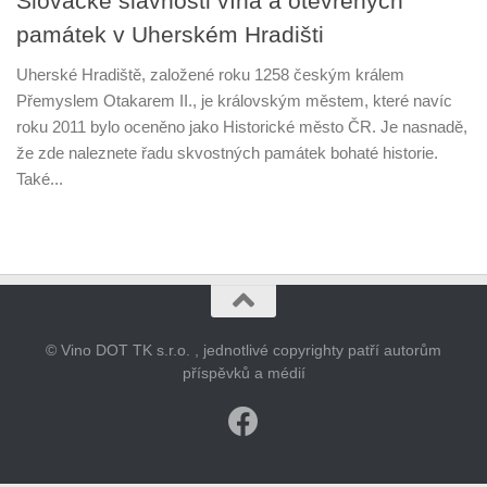
Slovácké slavnosti vína a otevřených
památek v Uherském Hradišti
Uherské Hradiště, založené roku 1258 českým králem
Přemyslem Otakarem II., je královským městem, které navíc
roku 2011 bylo oceněno jako Historické město ČR. Je nasnadě,
že zde naleznete řadu skvostných památek bohaté historie.
Také...
© Vino DOT TK s.r.o. , jednotlivé copyrighty patří autorům
příspěvků a médií