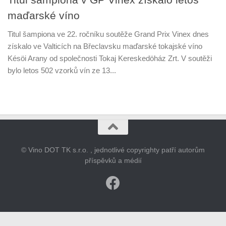
maďarské víno
Titul šampiona ve 22. ročníku soutěže Grand Prix Vinex dnes
získalo ve Valticích na Břeclavsku maďarské tokajské víno
Késöi Arany od společnosti Tokaj Kereskedöház Zrt. V soutěži
bylo letos 502 vzorků vín ze 13...
© Vino DOT TK s.r.o. , jednotlivé copyrighty patří autorům
příspěvků a médií