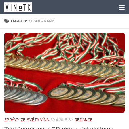
Skip to content
TAGGED:
KÉSÖI ARANY
ZPRÁVY ZE SVĚTA VÍNA
30.4.2015
BY
REDAKCE
Titul šampiona v GP Vinex získalo letos