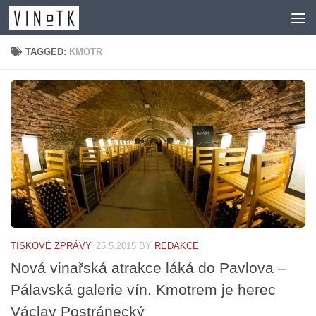
Skip to content
TAGGED:
KMOTR
TISKOVÉ ZPRÁVY
25.5.2015
BY
REDAKCE
Nová vinařská atrakce láká do Pavlova –
Pálavská galerie vín. Kmotrem je herec
Václav Postránecký