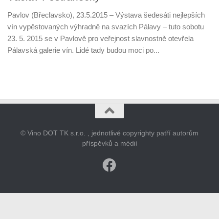
Pavlov (Břeclavsko), 23.5.2015 – Výstava šedesáti nejlepších
vín vypěstovaných výhradně na svazích Pálavy – tuto sobotu
23. 5. 2015 se v Pavlově pro veřejnost slavnostně otevřela
Pálavská galerie vín. Lidé tady budou moci po...
© Vino DOT TK s.r.o. , jednotlivé copyrighty patří autorům
příspěvků a médií