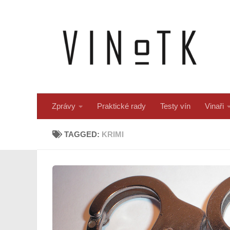
Skip to content
Zprávy
Praktické rady
Testy vín
Vinaři
TAGGED:
KRIMI