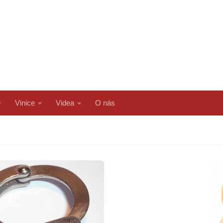
Vinice
Videa
O nás