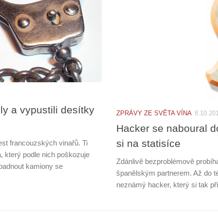
y a vypustili desítky
ZPRÁVY ZE SVĚTA VÍNA
8.10.20
Hacker se naboural d
si na statisíce
est francouzských vinařů. Ti
 který podle nich poškozuje
Zdánlivě bezproblémově probíh
epadnout kamiony se
španělským partnerem. Až do té 
neznámý hacker, který si tak při