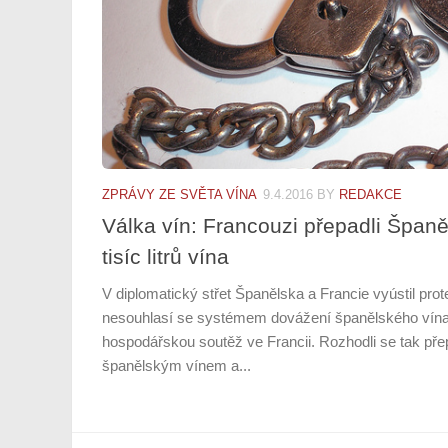
ZPRÁVY ZE SVĚTA VÍNA
9.4.2016
BY
REDAKCE
Válka vín: Francouzi přepadli Španěl
tisíc litrů vína
V diplomatický střet Španělska a Francie vyústil prot
nesouhlasí se systémem dovážení španělského vína,
hospodářskou soutěž ve Francii. Rozhodli se tak př
španělským vínem a...