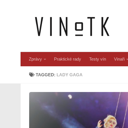
Skip to content
Zprávy
Praktické rady
Testy vín
Vinaři
TAGGED:
LADY GAGA