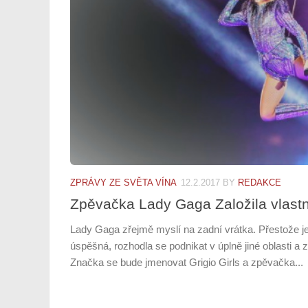
ZPRÁVY ZE SVĚTA VÍNA
12.2.2017
BY
REDAKCE
Zpěvačka Lady Gaga Založila vlastn
Lady Gaga zřejmě myslí na zadní vrátka. Přestože j
úspěšná, rozhodla se podnikat v úplně jiné oblasti a z
Značka se bude jmenovat Grigio Girls a zpěvačka...