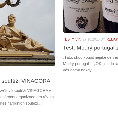
TESTY VÍN
27.10.2016
BY
REDA
Test: Modrý portugal 
„Táto, skoč koupit nějaké červen
Modrý portugal“ – „OK, jdu do 
vás doma někdy...
í soutěži VINAGORA
na světové soutěži VINAGORA v
inárodní organizace pro révu a
ezinárodních soutěží...