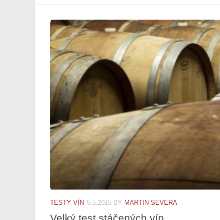
TESTY VÍN
5.5.2015
BY
MARTIN SEVERA
Velký test stáčených vín