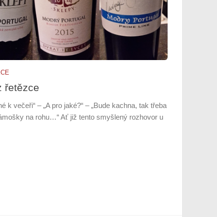
KCE
z řetězce
é k večeři“ – „A pro jaké?“ – „Bude kachna, tak třeba
sámošky na rohu…“ Ať již tento smyšlený rozhovor u