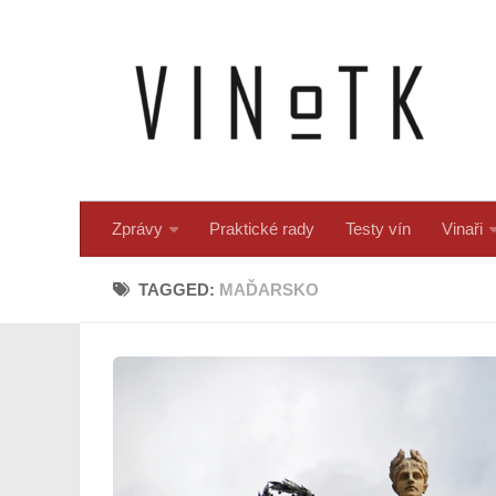
Skip to content
Zprávy
Praktické rady
Testy vín
Vinaři
TAGGED:
MAĎARSKO