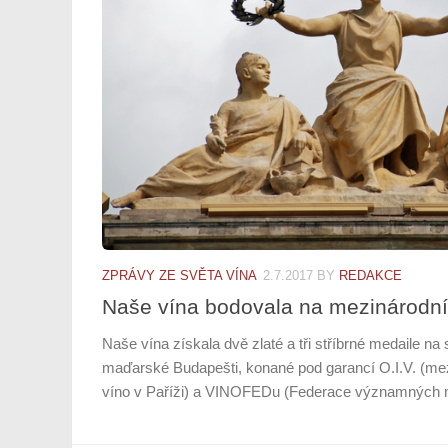
ZPRÁVY ZE SVĚTA VÍNA
2.7.2017
BY
REDAKCE
Naše vína bodovala na mezinárodn
Naše vína získala dvě zlaté a tři stříbrné medaile 
maďarské Budapešti, konané pod garancí O.I.V. (mez
víno v Paříži) a VINOFEDu (Federace významných m