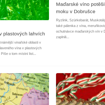
Maďarské víno potěši
moku v Dobrušce
Ryzlink, Szürkebarát, Muskotál
také pálenka z vína, meruňkovic
ochutnávce maďarských vín v D
v plastových lahvích
zaplnili...
námější vinařské oblasti v
laveného vína v plastových
Píše o tom místní list...