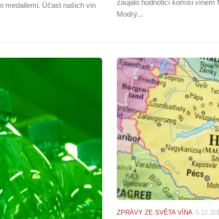
zaujalo hodnoticí komisi vínem
i medailemi. Účast našich vín
Modrý...
ZPRÁVY ZE SVĚTA VÍNA
5.12.20