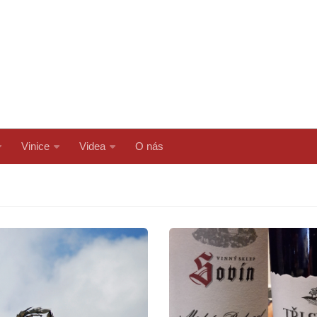
Vinice
Videa
O nás