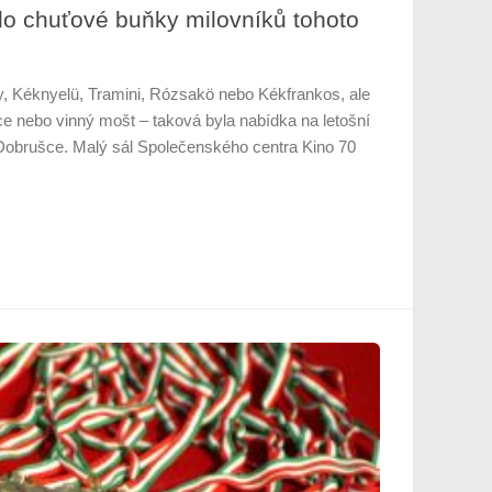
lo chuťové buňky milovníků tohoto
y, Kéknyelü, Tramini, Rózsakö nebo Kékfrankos, ale
e nebo vinný mošt – taková byla nabídka na letošní
obrušce. Malý sál Společenského centra Kino 70