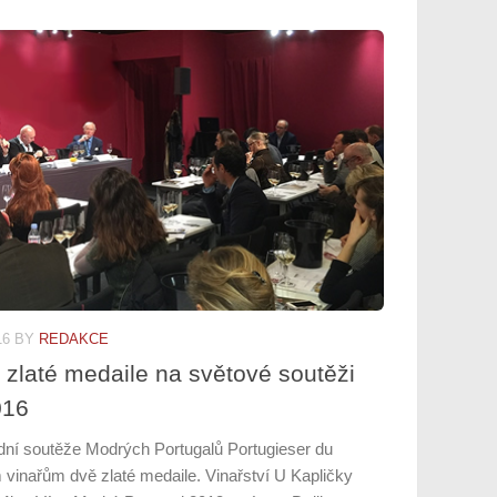
16
BY
REDAKCE
ě zlaté medaile na světové soutěži
016
odní soutěže Modrých Portugalů Portugieser du
inařům dvě zlaté medaile. Vinařství U Kapličky