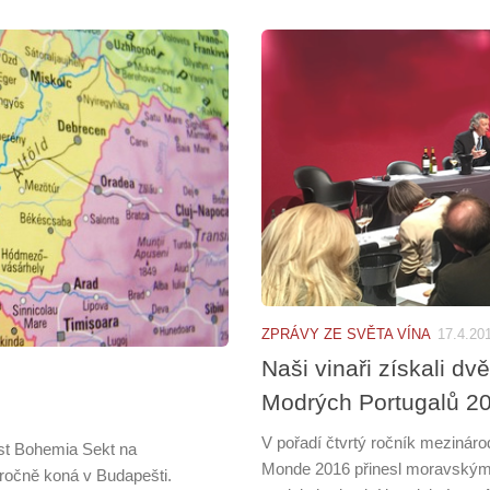
ZPRÁVY ZE SVĚTA VÍNA
17.4.20
Naši vinaři získali dv
Modrých Portugalů 2
V pořadí čtvrtý ročník mezinár
ost Bohemia Sekt na
Monde 2016 přinesl moravským v
ročně koná v Budapešti.