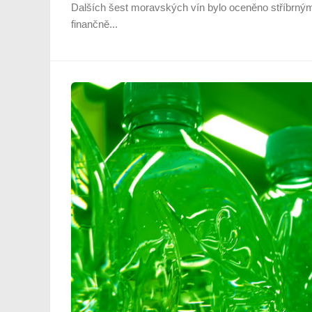
Dalších šest moravských vín bylo oceněno stříbrným
finančně...