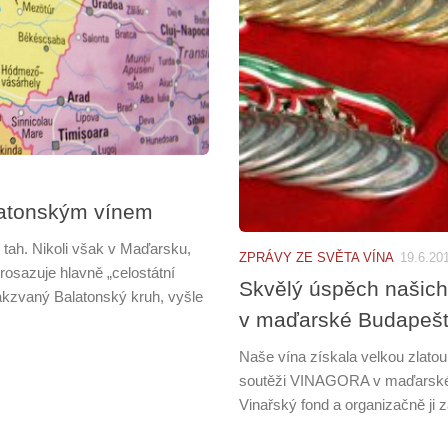
alatonským vínem
 tah. Nikoli však v Maďarsku,
ZPRÁVY ZE SVĚTA VÍNA
19.6.20
rosazuje hlavně „celostátní
Skvělý úspěch našic
akzvaný Balatonský kruh, vyšle
v maďarské Budapešt
Naše vína získala velkou zlatou 
soutěži VINAGORA v maďarské B
Vinařský fond a organizačně ji z