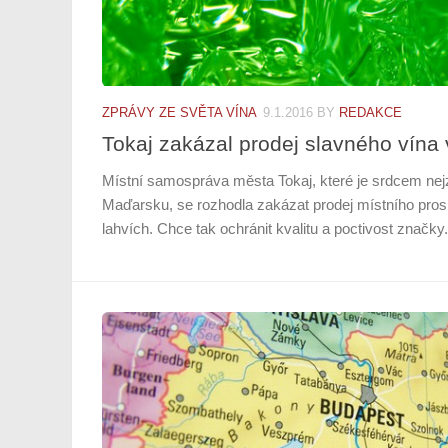
ZPRÁVY ZE SVĚTA VÍNA
9.1.2016
BY
REDAKCE
Tokaj zakázal prodej slavného vína 
Místní samospráva města Tokaj, které je srdcem nejz
Maďarsku, se rozhodla zakázat prodej místního pros
lahvích. Chce tak ochránit kvalitu a poctivost značky. 