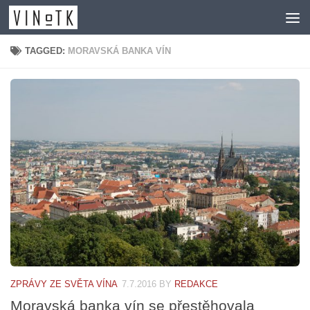
Skip to content
TAGGED:
MORAVSKÁ BANKA VÍN
ZPRÁVY ZE SVĚTA VÍNA
7.7.2016
BY
REDAKCE
Moravská banka vín se přestěhovala