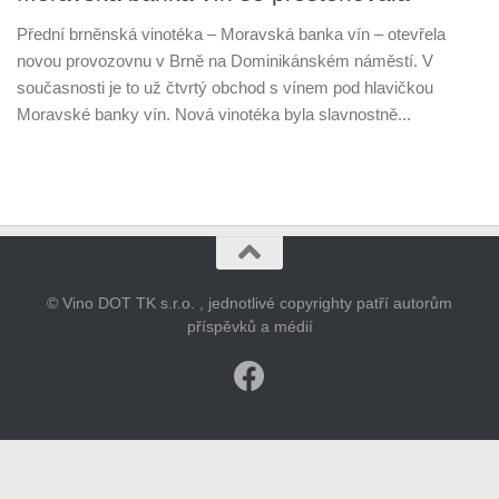
Přední brněnská vinotéka – Moravská banka vín – otevřela
novou provozovnu v Brně na Dominikánském náměstí. V
současnosti je to už čtvrtý obchod s vínem pod hlavičkou
Moravské banky vín. Nová vinotéka byla slavnostně...
© Vino DOT TK s.r.o. , jednotlivé copyrighty patří autorům
příspěvků a médií