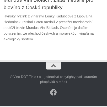
biovíno z České republiky
Rýnský ryzlink z vinařství Lenky Kadubcové z Lipova na
Hodonínsku získal zlatou medaili v prestižní mezinárodní
soutěži biovín Mundus Vini Biofach. Ocenění je dalším
potvrzením, že přechod českých a moravských vinařů na
ekologický systém...
© Vino DOT TK s.r.o. , jednotlivé copyrighty patří autorům
příspěvků a médií