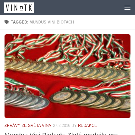
Skip to content
TAGGED:
MUNDUS VINI BIOFACH
ZPRÁVY ZE SVĚTA VÍNA
27.2.2016
BY
REDAKCE
Mundus Vini Biofach: Zlatá medaile pro