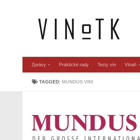
Skip to content
Zprávy
Praktické rady
Testy vín
Vinaři
TAGGED:
MUNDUS VINI