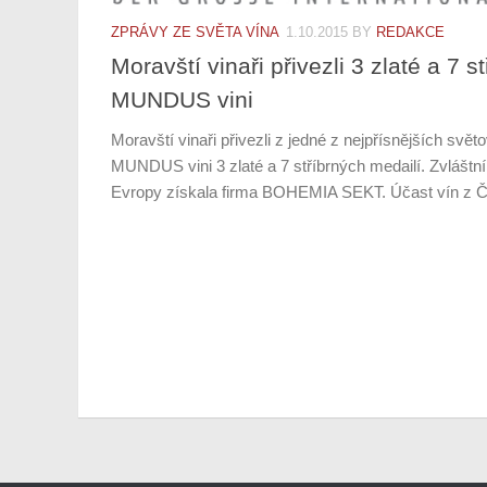
ZPRÁVY ZE SVĚTA VÍNA
1.10.2015
BY
REDAKCE
Moravští vinaři přivezli 3 zlaté a 7 s
MUNDUS vini
Moravští vinaři přivezli z jedné z nejpřísnějších svě
MUNDUS vini 3 zlaté a 7 stříbrných medailí. Zvláštní
Evropy získala firma BOHEMIA SEKT. Účast vín z Če