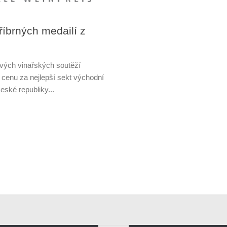
tříbrných medailí z
tových vinařských soutěží
 cenu za nejlepší sekt východní
ské republiky...