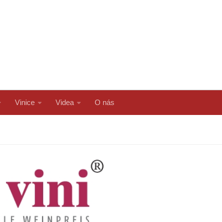
Vinice
Videa
O nás