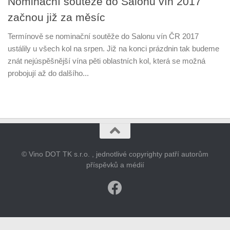
Nominační soutěže do Salonu vín 2017
začnou již za měsíc
Termínově se nominační soutěže do Salonu vín ČR 2017
ustálily u všech kol na srpen. Již na konci prázdnin tak budeme
znát nejúspěšnější vína pěti oblastních kol, která se možná
probojují až do dalšího...
© Vino DOT TK s.r.o. , jednotlivé copyrighty patří autorům
příspěvků a médií