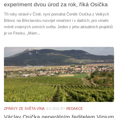
experiment dvou úrod za rok, říká Osička
Tři roky strávil v Číně, nyní pomáhá Čeněk Osička z Velkých
Bílovic na Břeclavsku rozvíjet vinařství i v dalších, pro vinaře
méně známých zemích světa. Jeden z jeho aktuálních projektů
je ve Finsku. „Mám...
ZPRÁVY ZE SVĚTA VÍNA
9.6.2016
BY
REDAKCE
Václav Osička generálním ředitelem Vinium