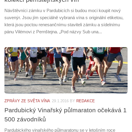
Návštěvníci zámku v Pardubicích si budou moci koupit nový
suvenýr. Jsou jím speciálně vybraná vína s originální etiketou,
která jsou poctou renesančnímu staviteli zámku a sídelnímu
pánu Vilémovi z Pernštejna. „Pod názvy Sub una...
ZPRÁVY ZE SVĚTA VÍNA
29.1.2016
BY
REDAKCE
Pardubický Vinařský půlmaraton očekává 1
500 závodníků
Pardubického vinařského půlmaratonu se v letošním roce