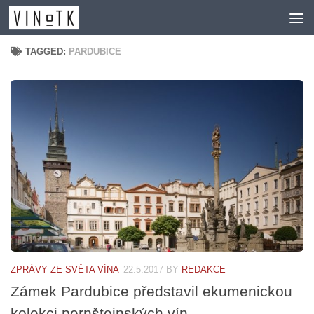
Skip to content
TAGGED:
PARDUBICE
ZPRÁVY ZE SVĚTA VÍNA
22.5.2017
BY
REDAKCE
Zámek Pardubice představil ekumenickou
kolekci pernštejnských vín