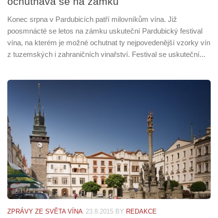
ochutnává se na zámku
Konec srpna v Pardubicích patří milovníkům vína. Již
poosmnácté se letos na zámku uskuteční Pardubický festival
vína, na kterém je možné ochutnat ty nejpovedenější vzorky vín
z tuzemských i zahraničních vinařství. Festival se uskuteční...
ZPRÁVY ZE SVĚTA VÍNA
23.8.2015
BY
REDAKCE