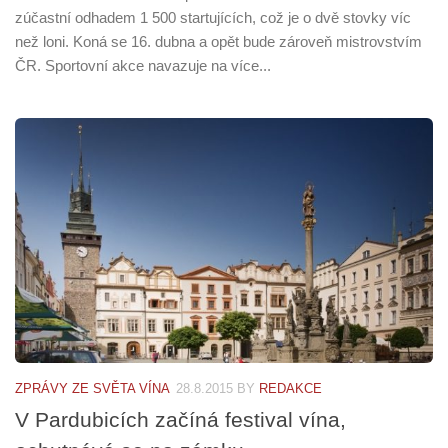
zúčastní odhadem 1 500 startujících, což je o dvě stovky víc
než loni. Koná se 16. dubna a opět bude zároveň mistrovstvím
ČR. Sportovní akce navazuje na více...
ZPRÁVY ZE SVĚTA VÍNA
28.8.2015
BY
REDAKCE
V Pardubicích začíná festival vína,