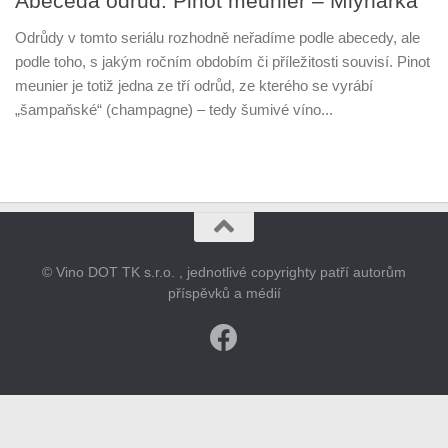
Abeceda odrůd: Pinot meunier – Mlynářka
Odrůdy v tomto seriálu rozhodně neřadíme podle abecedy, ale
podle toho, s jakým ročním obdobím či příležitosti souvisí. Pinot
meunier je totiž jedna ze tří odrůd, ze kterého se vyrábí
„šampaňské“ (champagne) – tedy šumivé víno...
© Vino DOT TK s.r.o. , jednotlivé copyrighty patří autorům
příspěvků a médií