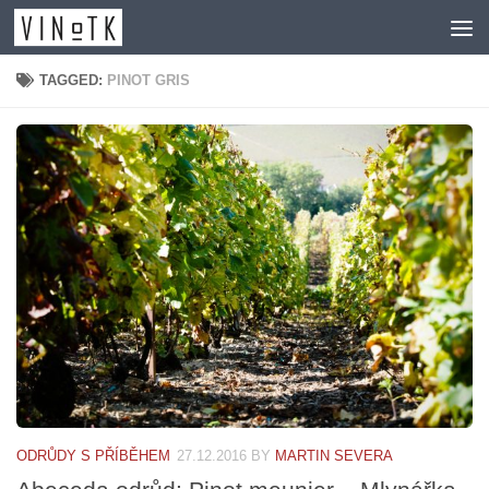
Skip to content
TAGGED:
PINOT GRIS
ODRŮDY S PŘÍBĚHEM
27.12.2016
BY
MARTIN SEVERA