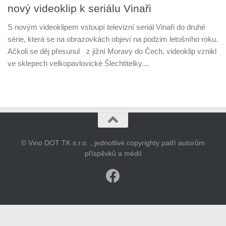
nový videoklip k seriálu Vinaři
S novým videoklipem vstoupí televizní seriál Vinaři do druhé
série, která se na obrazovkách objeví na podzim letošního roku.
Ačkoli se děj přesunul z jižní Moravy do Čech, videoklip vznikl
ve sklepech velkopavlovické Šlechtitelky....
© Vino DOT TK s.r.o. , jednotlivé copyrighty patří autorům
příspěvků a médií