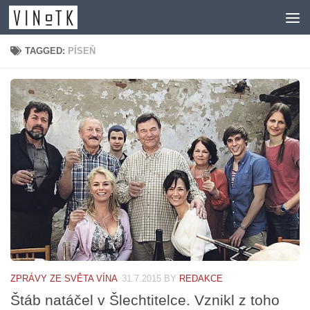
Skip to content
TAGGED:
PÍSEŇ
ZPRÁVY ZE SVĚTA VÍNA
31.7.2015
BY
REDAKCE
Štáb natáčel v Šlechtitelce. Vznikl z toho