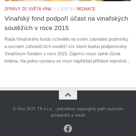
ZPRÁVY ZE SVĚTA VÍNA
5.1.2015
BY
REDAKCE
Vinařský fond podpoří účast na vinařských
soutěžích v roce 2015
Rada Vinařského fondu schválila na svém zasedání podmínky
a seznam zahraničních soutěží vín, které budou podporovány
Vinařským fondem v roce 2015. Zájemci musí splnit různá
kritéria. Na jednu výstavu se musí například přihlásit nejméně...
© Vino DOT TK s.r.o. , jednotlivé copyrighty patří autorům
příspěvků a médií