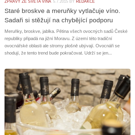
ZPRÁVY ZE SVĚTA VÍNA
5.7.2015
BY
REDAKCE
Staré broskve a meruňky vytlačuje víno.
Sadaři si stěžují na chybějící podporu
Meruňky, broskve, jablka. Pětina všech ovocných sadů České
republiky připadá na jižní Moravu. Z území této tradiční
ovocnářské oblasti ale stromy plošně ubývají. Ovocnáři se
shodují, že tento trend bude pokračovat. Udrží se jen...