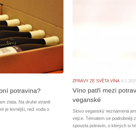
ZPRÁVY ZE SVĚTA VÍNA
8.1.201
Víno patří mezi potrav
bní potravina?
veganské
am zlata. Na druhé straně
é je levnější, než voda o
Slovo veganský neznamená jen
.
vejce. Tématem se podrobněji z
spousta potravin, o kterých si h