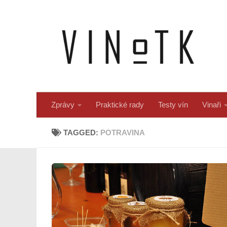
Skip to content
Zprávy
Praktické rady
Testy vín
Vinaři
TAGGED:
POTRAVINA