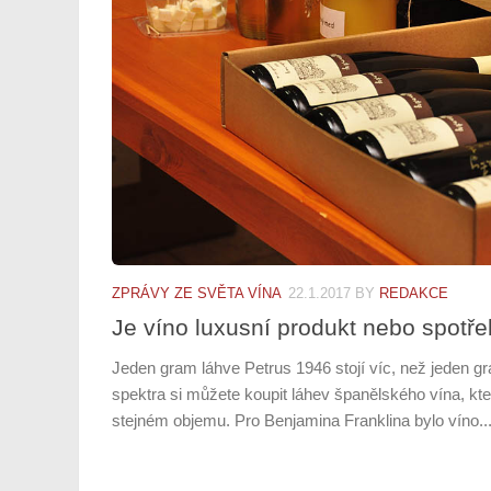
ZPRÁVY ZE SVĚTA VÍNA
22.1.2017
BY
REDAKCE
Je víno luxusní produkt nebo spotře
Jeden gram láhve Petrus 1946 stojí víc, než jeden gr
spektra si můžete koupit láhev španělského vína, kter
stejném objemu. Pro Benjamina Franklina bylo víno..